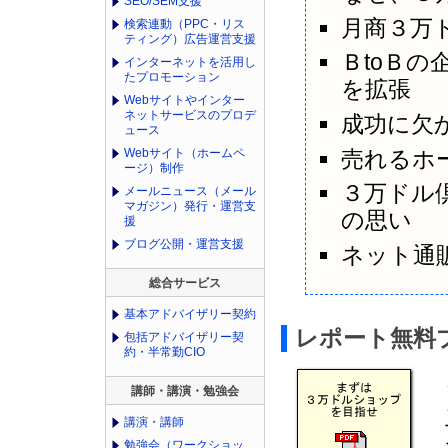
SEO/SEM支援
月商３万
検索連動（PPC・リス
ティング）広告運営支援
ＢtoＢの
インターネットを活用し
たプロモーション
を拡張
Webサイトやインター
ネットサービスのプロデ
成功に欠
ュース
売れるホ
Webサイト（ホームペ
ージ）制作
３万ドル
メールニュース（メール
マガジン）発行・運営支
の思い
援
ブログ公開・運営支援
ネット通
総合サービス
基本アドバイザリー契約
レポート無料
包括アドバイザリー契
約・半常勤CIO
講師・講演・勉強会
講演・講師
勉強会（ワークショッ