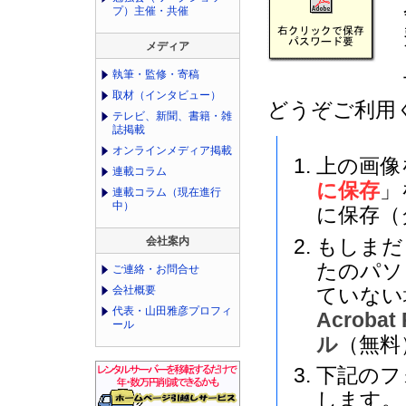
プ）主催・共催
メディア
執筆・監修・寄稿
取材（インタビュー）
どうぞご利用
テレビ、新聞、書籍・雑
誌掲載
オンラインメディア掲載
上の画像
連載コラム
に保存
」
連載コラム（現在進行
中）
に保存（
もしま
会社案内
たのパソ
ご連絡・お問合せ
ていない
会社概要
代表・山田雅彦プロフィ
Acrob
ール
ル
（無料
下記のフ
します。