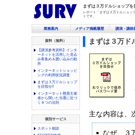
まずは３万ドルショップを目
レポート「まずは３万ドルショップを
トです。
業務案内
メディア掲載履歴
講演・講師
まずは３万ドル
資料（無料）
【講演参考資料】インタ
ーネットを活用した見込
み客集め＆囲い込みの勘
所
インターネットショッピ
ングの利用状況調査
まずは３万ドルショップ
を目指せ!!
インターネット懸賞主催
者から聞いた当選に近づ
く８つの法則
主な内容は、
個別サービス
スポット相談
なぜ、３