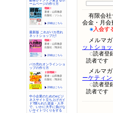
顧客がドンドン集まるホ
ームページの作り方
増刷！
著者：山田雅彦
有限会社
出版社：ソシム
会金・月会
詳細はこちら
入会す
最新版 これがバカ売れ
ネットショップだ!
メルマガ
増刷！
著者：山田雅彦
ットショッ
出版社：翔泳社
読者登
詳細はこちら
読者です
バカ売れオンラインショ
ップの作り方
メルマガ
２回増刷！
著者：山田雅彦
ーケティン
出版社：翔泳社
読者登
詳細はこちら
読者です
中小企業のためのeビジ
ネスサイト立ち上げガイ
ド?限られた資金・人手
で、いかに大手に負けな
いサイトづくりをする