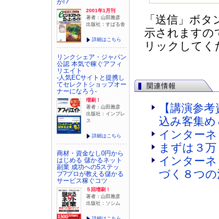
か!?
2001年1月刊
「送信」ボタ
著者：山田雅彦
出版社：すばる舎
示されますの
詳細はこちら
リックしてく
リンクシェア・ジャパン
公認 本気で稼ぐアフィ
リエイト
-人気ECサイトと提携し
てセレクトショップオー
ナーになろう-
増刷！
【講演参考
著者：山田雅彦
出版社：インプレ
込み客集め
ス
インターネ
詳細はこちら
まずは３万
商材・資金なし0円から
インターネ
はじめる 儲かるネット
副業 成功への5ステッ
づく８つの
プ?プロが教える儲かる
サービス稼ぐコツ
５回増刷！
著者：山田雅彦
出版社：ソシム
詳細はこちら