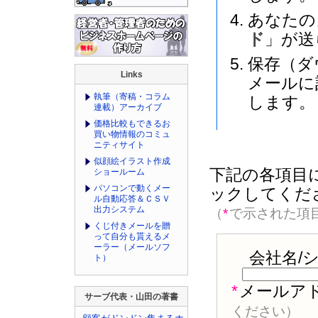
あなたの
ド
」が送
保存（ダ
Links
メールに
執筆（寄稿・コラム
します。
連載）アーカイブ
価格比較もできるお
買い物情報のコミュ
ニティサイト
似顔絵イラスト作成
下記の各項目
ショールーム
パソコンで動くメー
ックしてくだ
ル自動応答＆ＣＳＶ
出力システム
（
*
で示された項
くじ付きメールを贈
って自分も貰えるメ
ーラー（メールソフ
会社名/
ト）
*
メールア
サーブ代表・山田の著書
ください）